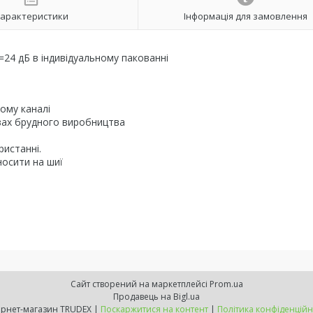
арактеристики
Інформація для замовлення
=24 дБ в індивідуальному пакованні
ому каналі
вах брудного виробництва
ристанні.
носити на шиї
Сайт створений на маркетплейсі
Prom.ua
Продавець на Bigl.ua
Інтернет-магазин TRUDEX |
Поскаржитися на контент
|
Політика конфіденційн