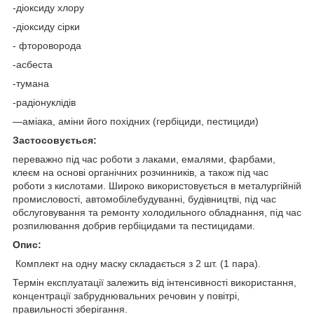
-діоксиду хлору
-діоксиду сірки
- фтороворода
-асбеста
-тумана
-радіонуклідів
—аміака, аміни його похідних (гербіциди, пестициди)
Застосовується:
переважно під час роботи з лаками, емалями, фарбами,
клеєм на основі органічних розчинників, а також під час
роботи з кислотами. Широко використовується в металургійній
промисловості, автомобілебудуванні, будівництві, під час
обслуговування та ремонту холодильного обладнання, під час
розпилювання добрив гербіцидами та пестицидами.
Опис:
Комплект на одну маску складається з 2 шт. (1 пара).
Термін експлуатації залежить від інтенсивності використання,
концентрації забруднювальних речовин у повітрі,
правильності зберігання.