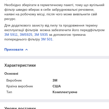
Необхідно зберігати в герметичному пакеті, тому що вугільний
фільтр швидко вбирає в себе забруднювальні речовини,
наявні на робочому місці, після чого може вивільнити свій
ресурс.
Для додаткового захисту від пилу та продовження терміну
експлуатації фільтрів можна забезпечити його передфільтром
3M 5911
,
3М5925
,
3М 5935
за допомогою тримача
попереднього фільтру
3M 501.
Приховати
Характеристики
Основні
Виробник
3М
Країна виробник
США
Тип
Комплектуюче
Умови доставки