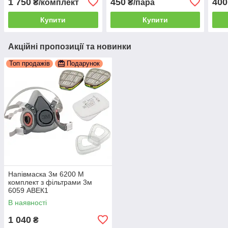
1 750
450
400
₴/комплект
₴/пара
Купити
Купити
Акційні пропозиції та новинки
Топ продажів
Подарунок
Напівмаска 3м 6200 М
комплект з фільтрами 3м
6059 АВЕК1
В наявності
1 040
₴