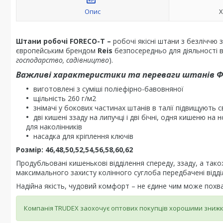
Опис
Х
Штани робочі FORECO-T –
робочі якісні штани з безлічч
європейським брендом
Reis
безпосередньо для діяльності в
господарство, садівництво
).
Важливі характеристики та переваги штанів Ф
виготовлені з суміші поліефірно-бавовняної
щільність 260 г/м2
знімачі у бокових частинах штанів в талії підвищують 
дві кишені ззаду на липучці і дві бічні, одня кишеню на 
для наколінників
насадка для кріплення ключів
Розмір: 46,48,50,52,54,56,58,60,62
Продубльовані кишенькові відділення спереду, ззаду, а так
максимального захисту колінного суглоба передбачені відділ
Надійна якість, чудовий комфорт – не єдине чим може пох
Компанія TRUDEX заохочує оптових покупців хорошими знижка