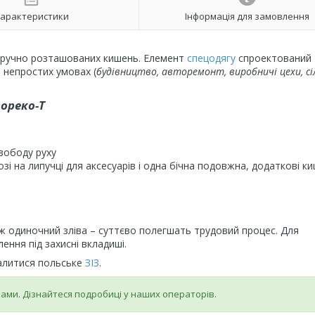
арактеристики
Інформація для замовлення
ю зручно розташованих кишень. Елемент
спецодягу
спроектований
 непростих умовах (
будівництво, авторемонт, виробничі цехи, сі
ореко-Т
свободу руху
нозі на липучці для аксесуарів і одна бічна подовжна, додаткові ки
ож одиночний зліва – суттєво полегшать трудовий процес. Для
ення під захисні вкладиші.
валитися польське
ЗІЗ
.
ми. Дізнайтеся подробиці у наших операторів.