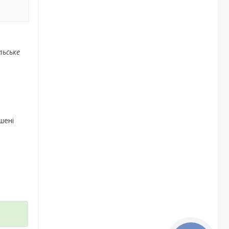
льське
шені