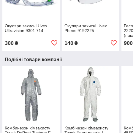
Окуляри захисні Uvex
Окуляри захисні Uvex
Респ
Ultravision 9301.714
Pheos 9192225
2220
(пак
300
140
900
₴
₴
Подібні товари компанії
Комбинезон хімзахисту
Комбінезон хімзахисту
Комб
Tyvek DuPont Tychem F
Tyvek Xpert розмір L
4530