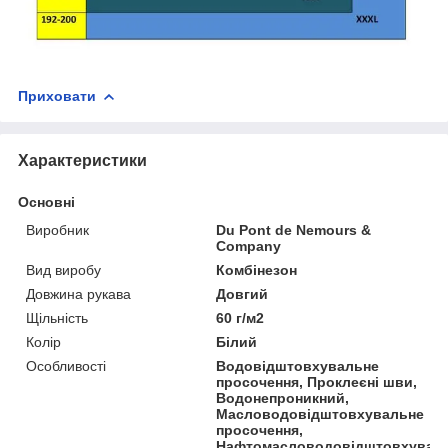
Приховати
Характеристики
Основні
Виробник
Du Pont de Nemours &
Company
Вид виробу
Комбінезон
Довжина рукава
Довгий
Щільність
60 г/м2
Колір
Білий
Особливості
Водовідштовхувальне
просочення, Проклеєні шви,
Водонепроникний,
Масловодовідштовхувальне
просочення,
Нафтомасловодовідштовхувал