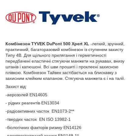
Комбінезон TYVEK DuPont 500 Xpert XL
-легкий, зручний,
практичний, багаторазовий комбінезон із ступенем захисту
Типу 4В. Для щільного прилягання і герметичності
передбачені еластичні стягуючи манжети на рукавах, внизу
штанів і капюшоні. Всі шви прошиті і проклеєні захисною
плівкою. Комбінезон Тайвек застібається на блискавку з
захисним клейким клапаном. Стягуюча манжета є і на талії.
Захист від:
-аерозолей EN14605
- рідких реагентів EN13034
-радіоактивних часток EN1073-2**
-твердих часток EN ISO 13982-1
-біологічних факторів ризику EN14126
-електростатичний захист EN1149-1*