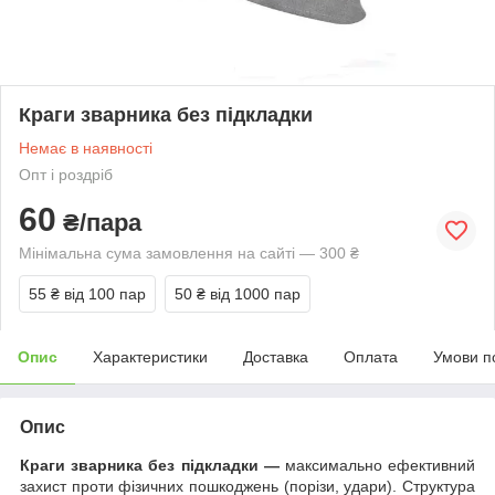
Краги зварника без підкладки
Немає в наявності
Опт і роздріб
60
₴/пара
Мінімальна сума замовлення на сайті — 300 ₴
55 ₴
від 100 пар
50 ₴
від 1000 пар
Опис
Характеристики
Доставка
Оплата
Умови п
Опис
Краги зварника без підкладки —
максимально ефективний
захист проти фізичних пошкоджень (порізи, удари). Структура