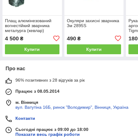
Плащ алюмінезований
Окуляри захисні зварника
Рука
вогнестійкий зварника
3м 2895S
арго
металурга (кевлар)
Tig
4 500
490
180
₴
₴
Купити
Купити
Про нас
96% позитивних з 28 відгуків за рік
Працює з 08.05.2014
м. Вінниця
вул. Ватутіна 16Б, ринок "Володимир", Вінниця, Україна
Контакти
Сьогодні працює з 09:00 до 18:00
Показати весь графік роботи