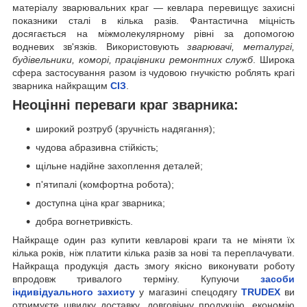
матеріалу зварювальних краг — кевлара перевищує захисні
показники сталі в кілька разів. Фантастична міцність
досягається на міжмолекулярному рівні за допомогою
водневих зв'язків. Використовують
зварювачі, металургі,
будівельники, коморі, працівники ремонтних служб
. Широка
сфера застосування разом із чудовою гнучкістю роблять крагі
зварника найкращим
СІЗ
.
Неоцінні переваги краг зварника:
широкий розтруб (зручність надягання);
чудова абразивна стійкість;
щільне надійне захоплення деталей;
п'ятипалі (комфортна робота);
доступна ціна краг зварника;
добра вогнетривкість.
Найкраще один раз купити кевларові краги та не міняти їх
кілька років, ніж платити кілька разів за нові та переплачувати.
Найкраща продукція дасть змогу якісно виконувати роботу
впродовж тривалого терміну. Купуючи
засоби
індивідуального захисту
у магазині спецодягу
TRUDEX
ви
отримуєте швидку доставку, довговічну продукцію, економію