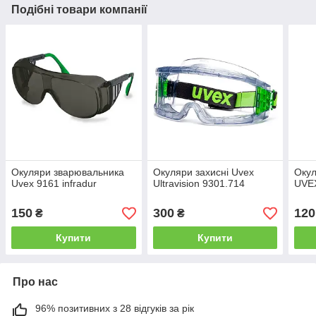
Подібні товари компанії
Окуляри зварювальника
Окуляри захисні Uvex
Окул
Uvex 9161 infradur
Ultravision 9301.714
UVEX
150
300
120
₴
₴
Купити
Купити
Про нас
96% позитивних з 28 відгуків за рік