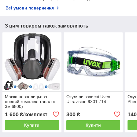
Всі умови повернення
З цим товаром також замовляють
Маска повнолицьова
Окуляри захисні Uvex
Окул
повний комплект (аналог
Ultravision 9301.714
Phe
3м 6800)
1 600
300
140
₴/комплект
₴
Купити
Купити