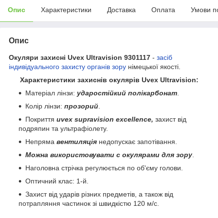
Опис
Характеристики
Доставка
Оплата
Умови п
Опис
Окуляри захисні Uvex Ultravision 9301117
-
засіб
індивідуального захисту органів зору
німецької якості.
Характеристики захиснів окулярів Uvex Ultravision:
Матеріал лінзи:
ударостійкий полікарбонат
.
Колір лінзи:
прозорий
.
Покриття
uvex supravision excellence,
захист від
подряпин та ультрафіолету.
Непряма
вентиляція
недопускає запотівання.
Можна використовувати с окулярами для зору
.
Наголовна стрічка регулюється по об'єму голови.
Оптичний клас: 1-й.
Захист від ударів різних предметів, а також від
потрапляння частинок зі швидкістю 120 м/с.