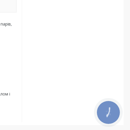
парів,
лом і
КНОПКА
ЗВ'ЯЗКУ