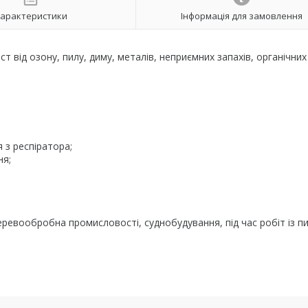
арактеристики
Інформація для замовлення
т від озону, пилу, диму, металів, неприємних запахів, органічних 
 з респіратора;
ня;
деревообробна промисловості, суднобудування, під час робіт із пи