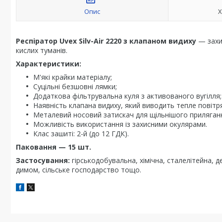
Опис
Х
Респіратор Uvex Silv-Air 2220 з клапаном видиху
— захис
кислих туманів.
Характеристики:
М'які крайки матеріалу;
Суцільні безшовні лямки;
Додаткова фільтрувальна куля з активованого вугілля;
Наявність клапана видиху, який виводить тепле повітря
Металевий носовий затискач для щільнішого приляган
Можливість використання із захисними окулярами.
Клас зашиті: 2-й (до 12 ГДК).
Паковання — 15 шт.
Застосування:
гірськодобувальна, хімічна, сталелітейна, 
димом, сільське господарство тощо.