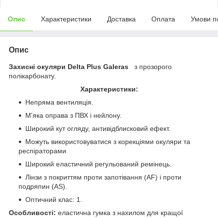
Опис
Характеристики
Доставка
Оплата
Умови п
Опис
Захисні окуляри Delta Plus
Galeras
з прозорого
полікарбонату.
Характеристики:
Непряма вентиляція.
М'яка оправа з ПВХ і нейлону.
Широкий кут огляду, антивідблисковий ефект.
Можуть використовуватися з корекціями окуляри та
респіраторами
Широкий еластичний регульований ремінець.
Лінзи з покриттям проти запотівання (AF) і проти
подряпин (AS).
Оптичний клас: 1.
Особливості:
еластична гумка з нахилом для кращої