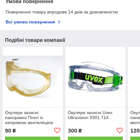
Умови повернення
Повернення товару впродовж 14 днів за домовленістю
Всі умови повернення
Подібні товари компанії
Окуляри захисні
Окуляри захисні Uvex
Окул
панорамні Пілот із
Ultravision 9301.714
пано
непрямою вентиляцією
вент
90
300
120
₴
₴