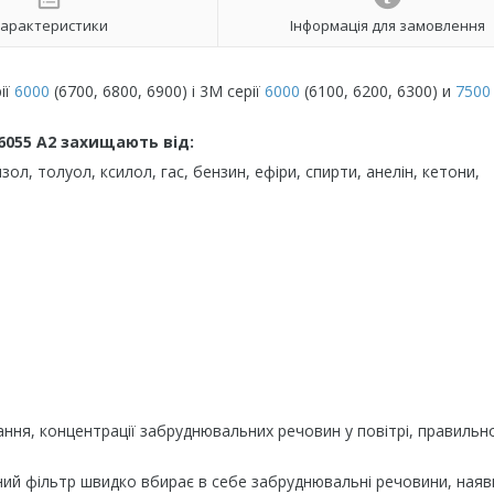
арактеристики
Інформація для замовлення
ії
6000
(6700, 6800, 6900) і 3М серії
6000
(6100, 6200, 6300) и
7500
6055 А2 захищають від:
ол, толуол, ксилол, гас, бензин, ефіри, спирти, анелін, кетони,
ння, концентрації забруднювальних речовин у повітрі, правильн
ний фільтр швидко вбирає в себе забруднювальні речовини, наявн