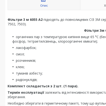
Опис
Х
Фільтри 3 м 6055 А2
підходять до повнолицевих СІЗ 3М сер
7502, 7503).
Фільтри 3м 
органічних пар з температурою кипіння вище 65 °C (бенз
фосфор, тетраетилсвінець, хлороорганічні хімікати);
лакофарбок;
смол;
розчинників;
клею;
туманів азбесту;
радіонуклідів;
Комплект складається з 2 шт. (1 пара).
Термін експлуатації
залежить від інтенсивності використа
зберігання.
Необхідно зберігати в герметичному пакеті, тому що вугіль