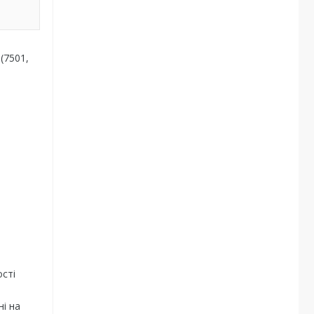
(7501,
ості
і на